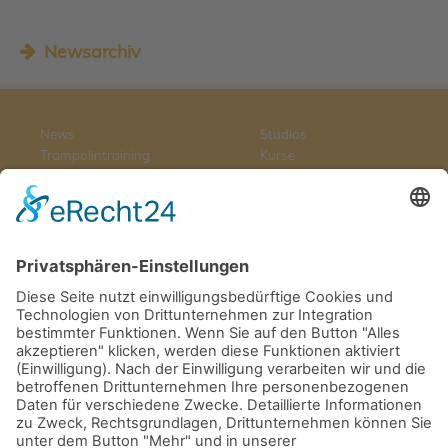
Newsarchiv
News
Studios
Trampolintraining
Kurse
Medien
Online-Shop
Das Team
Video On Demand
Trainer werden
Impressum
Trainerbereich
Datenschutzerklärung
Trampolinwahl
Widerrufsbelehrung
Abnehmen zuhause
AGB
Newsletter
© 2026 Balance Swing™
Trampolin Fitness