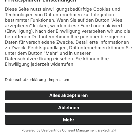
Google Ads ermöglicht es uns Werbeanzeigen in der Google-
Suchmaschine oder auf Drittwebseiten auszuspielen, wenn
der Nutzer bestimmte Suchbegriffe bei Google eingibt
(Keyword-Targeting). Ferner können zielgerichtete
Werbeanzeigen anhand der bei Google vorhandenen
Nutzerdaten (z. B. Standortdaten und Interessen) ausgespielt
werden (Zielgruppen-Targeting). Wir als Websitebetreiber
können diese Daten quantitativ auswerten, indem wir
beispielsweise analysieren, welche Suchbegriffe zur
Ausspielung unserer Werbeanzeigen geführt haben und wie
viele Anzeigen zu entsprechenden Klicks geführt haben.
Die Nutzung dieses Dienstes erfolgt auf Grundlage Ihrer
Einwilligung nach Art. 6 Abs. 1 lit. a DSGVO und § 25 Abs. 1
TDDDG. Die Einwilligung ist jederzeit widerrufbar.
Die Datenübertragung in die USA wird auf die
Standardvertragsklauseln der EU-Kommission gestützt.
Details finden Sie hier:
https://policies.google.com/privacy/frameworks
und
https://business.safety.google/controllerterms/
.