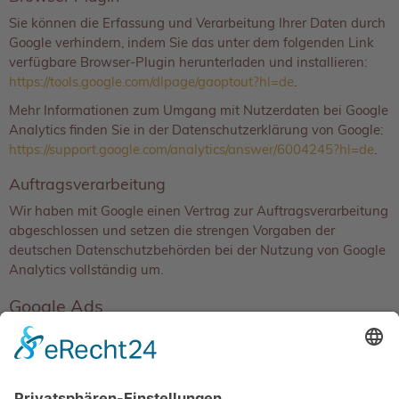
Sie können die Erfassung und Verarbeitung Ihrer Daten durch
Google verhindern, indem Sie das unter dem folgenden Link
verfügbare Browser-Plugin herunterladen und installieren:
https://tools.google.com/dlpage/gaoptout?hl=de
.
Mehr Informationen zum Umgang mit Nutzerdaten bei Google
Analytics finden Sie in der Datenschutzerklärung von Google:
https://support.google.com/analytics/answer/6004245?hl=de
.
Auftragsverarbeitung
Wir haben mit Google einen Vertrag zur Auftragsverarbeitung
abgeschlossen und setzen die strengen Vorgaben der
deutschen Datenschutzbehörden bei der Nutzung von Google
Analytics vollständig um.
Google Ads
Der Websitebetreiber verwendet Google Ads. Google Ads ist
ein Online-Werbeprogramm der Google Ireland Limited
(„Google“), Gordon House, Barrow Street, Dublin 4, Irland.